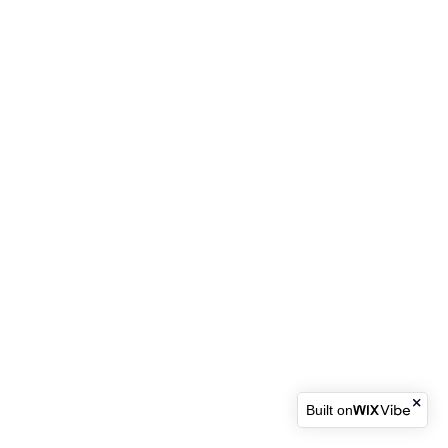
Built on