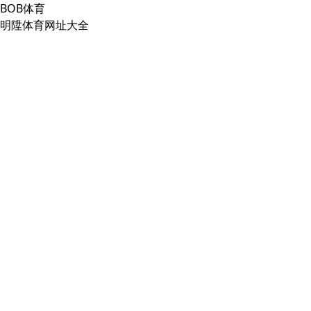
BOB体育
明陞体育网址大全