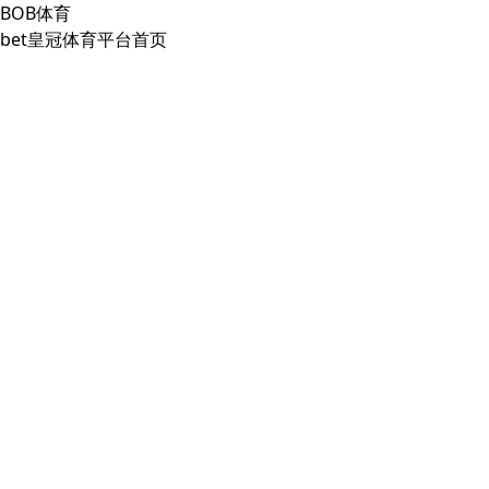
BOB体育
bet皇冠体育平台首页