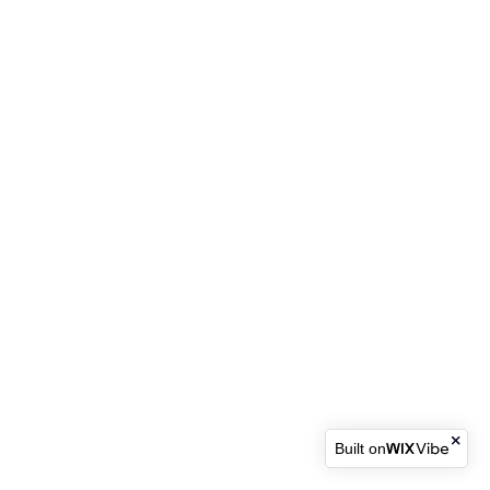
Built on