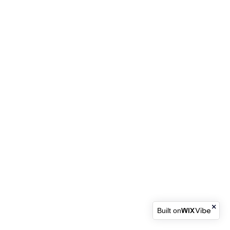
Built on