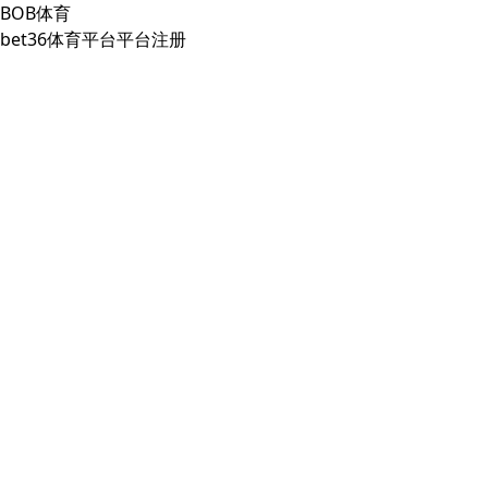
BOB体育
bet36体育平台平台注册