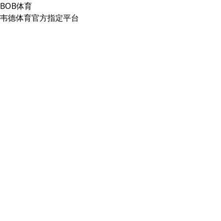
BOB体育
韦德体育官方指定平台