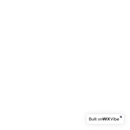
Built on