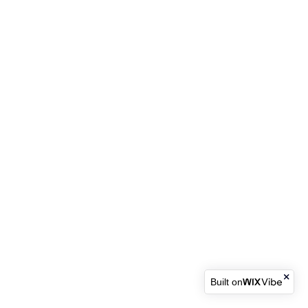
Built on