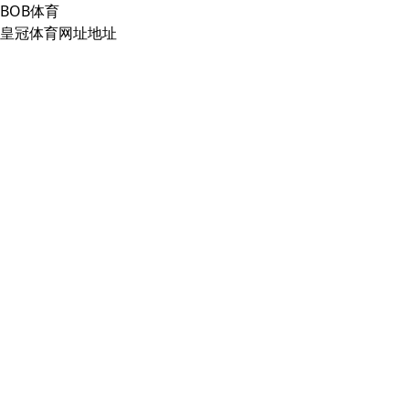
BOB体育
皇冠体育网址地址