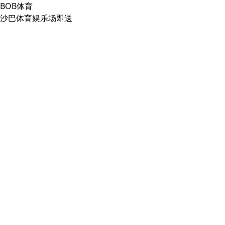
BOB体育
沙巴体育娱乐场即送