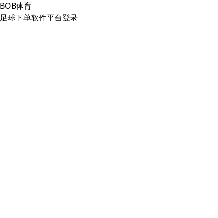
BOB体育
足球下单软件平台登录