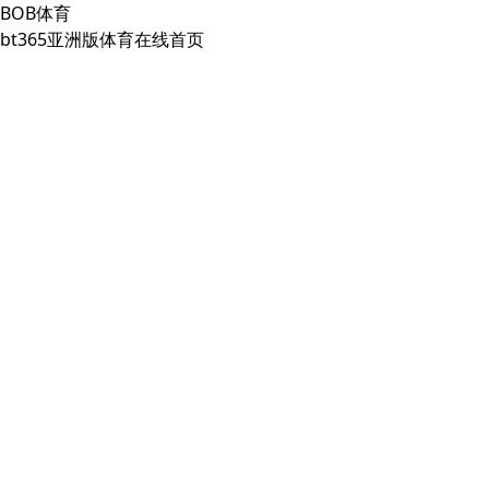
BOB体育
bt365亚洲版体育在线首页