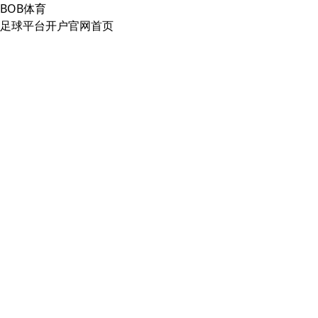
BOB体育
足球平台开户官网首页