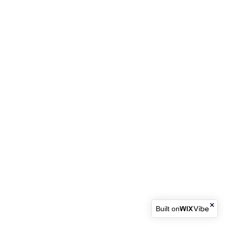
Built on