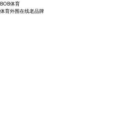
BOB体育
体育外围在线老品牌