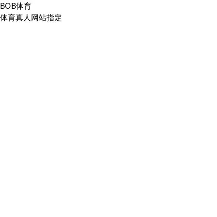
BOB体育
体育真人网站指定