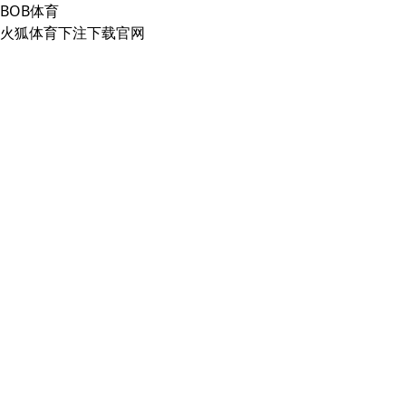
BOB体育
火狐体育下注下载官网