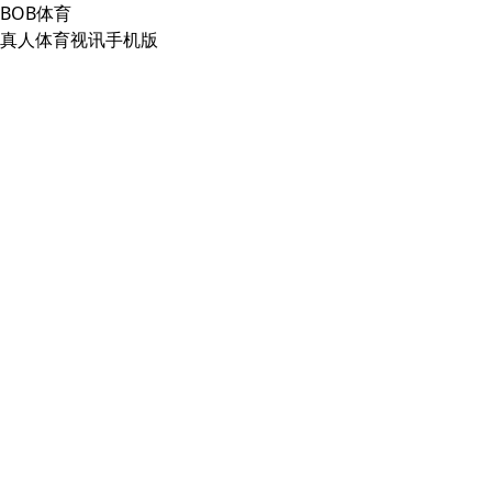
BOB体育
真人体育视讯手机版