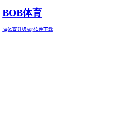
BOB体育
hg体育升级app软件下载