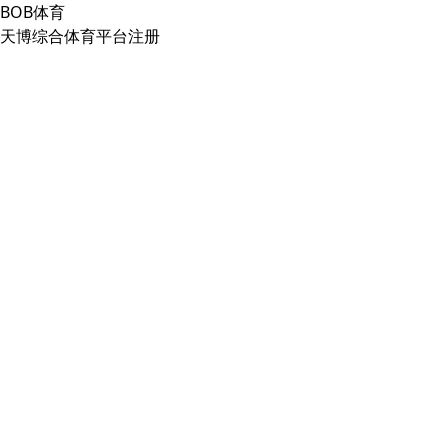
BOB体育
天博综合体育平台注册