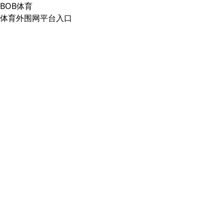
BOB体育
体育外围网平台入口