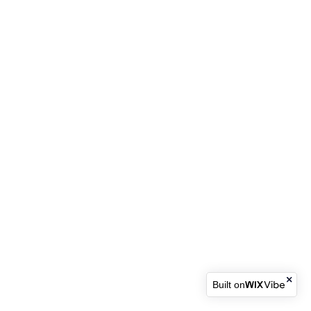
Built on