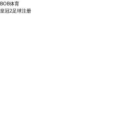
BOB体育
皇冠2足球注册