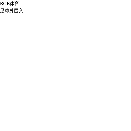
BOB体育
足球外围入口