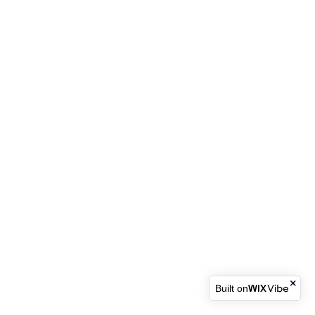
Built on