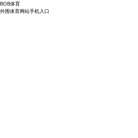
BOB体育
外围体育网站手机入口