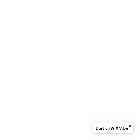
Built on