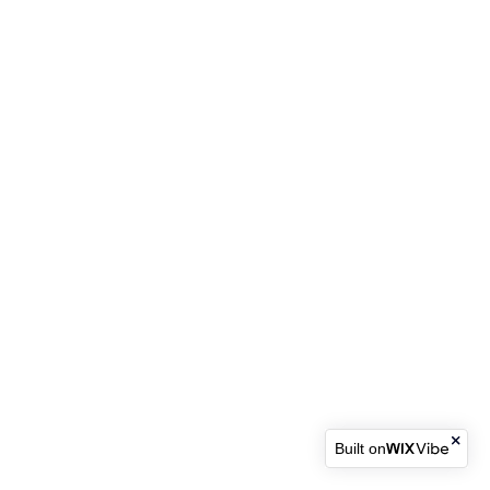
Built on