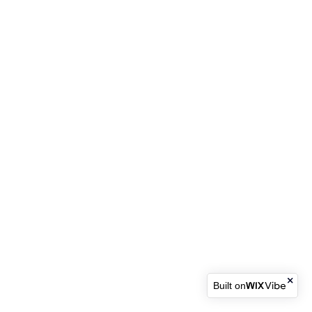
Built on