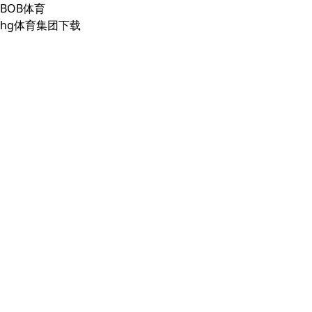
BOB体育
hg体育集团下载