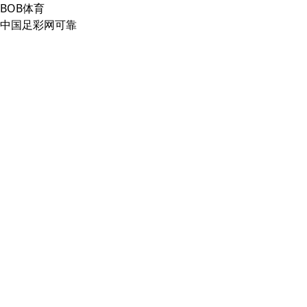
BOB体育
中国足彩网可靠