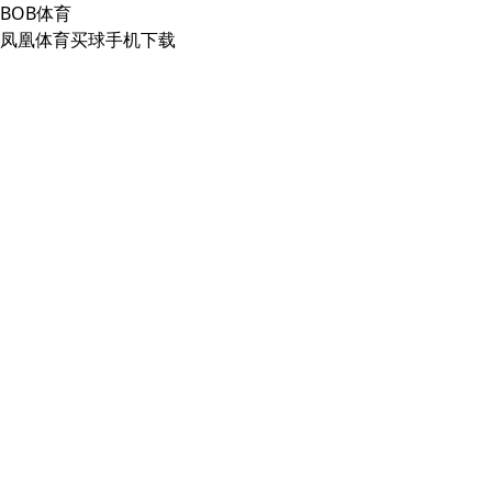
BOB体育
凤凰体育买球手机下载