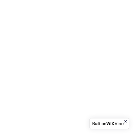
Built on