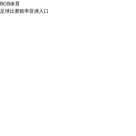
BOB体育
足球比赛赔率亚洲入口