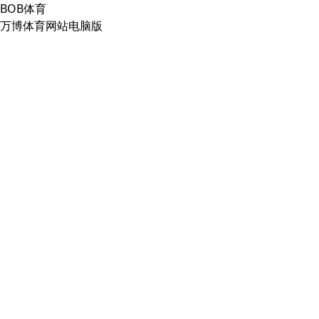
BOB体育
万博体育网站电脑版