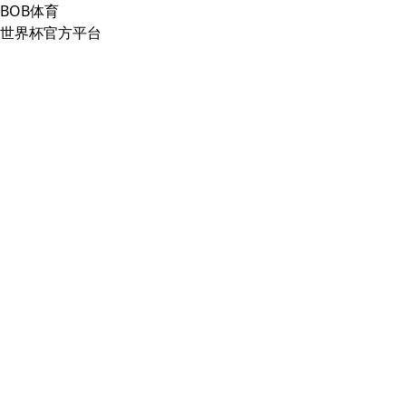
BOB体育
世界杯官方平台