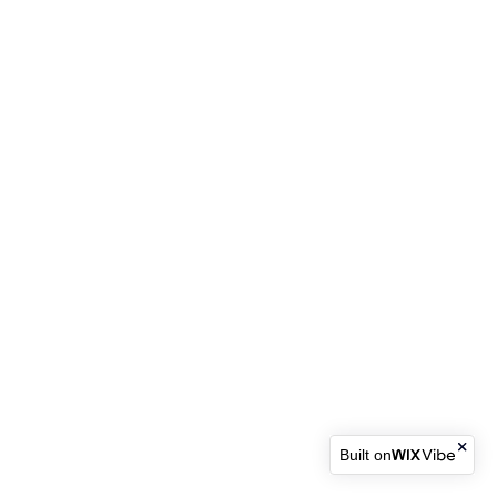
Built on