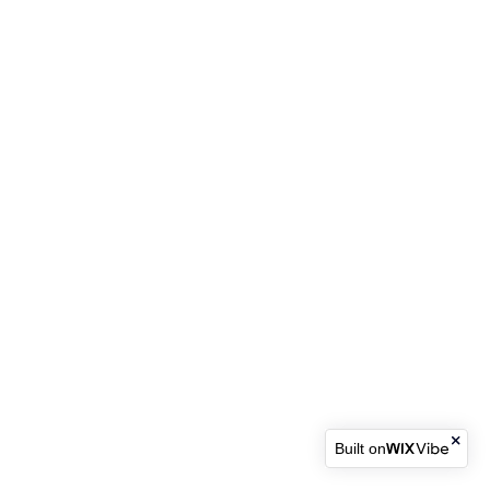
Built on