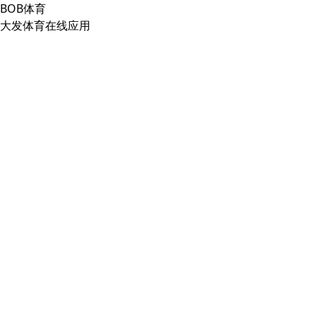
BOB体育
大发体育在线应用