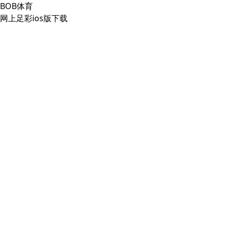
BOB体育
网上足彩ios版下载