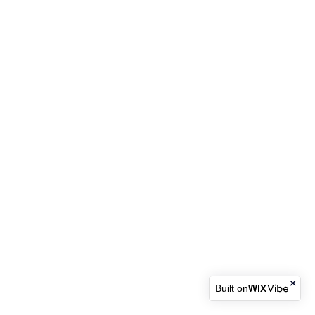
Built on