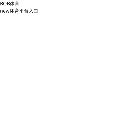
BOB体育
new体育平台入口