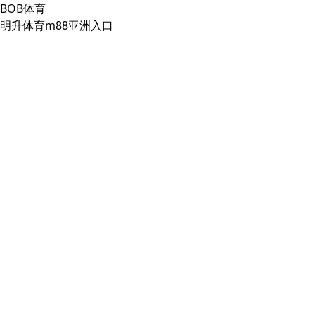
BOB体育
明升体育m88亚洲入口