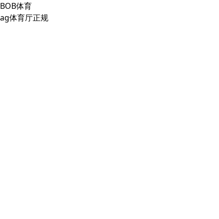
BOB体育
ag体育厅正规